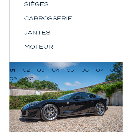
SIÈGES
CARROSSERIE
JANTES
MOTEUR
01
02
03
04
05
06
07
08
09
010