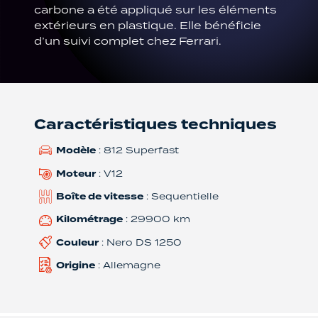
carbone a été appliqué sur les éléments
extérieurs en plastique. Elle bénéficie
d’un suivi complet chez Ferrari.
Caractéristiques techniques
Modèle
: 812 Superfast
Moteur
: V12
Boîte de vitesse
: Sequentielle
Kilométrage
: 29900 km
Couleur
: Nero DS 1250
Origine
: Allemagne