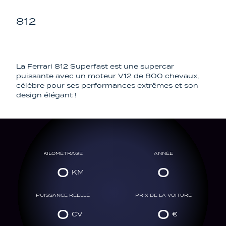
812
SUPERFAST
La Ferrari 812 Superfast est une supercar
puissante avec un moteur V12 de 800 chevaux,
célèbre pour ses performances extrêmes et son
design élégant !
KILOMÉTRAGE
ANNÉE
0
0
PUISSANCE RÉELLE
PRIX DE LA VOITURE
0
0