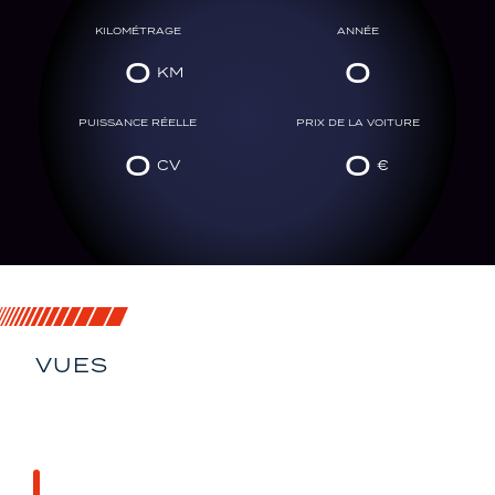
KILOMÉTRAGE
ANNÉE
0
0
PUISSANCE RÉELLE
PRIX DE LA VOITURE
0
0
VUES
SOUS TOUS SES
ANGLES