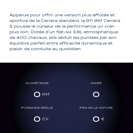
Apparue pour offrir une version plus affûtée et
sportive de la Carrera standard, la 911 991 Carrera
S pousse le curseur de la performance un cran
plus loin. Dotée d’un flat-six 3.8L atmosphérique
de 400 chevaux, elle séduit les puristes par son
équilibre parfait entre efficacité dynamique et
plaisir de conduite au quotidien.
KILOMÉTRAGE
ANNÉE
0
0
PUISSANCE RÉELLE
PRIX DE LA VOITURE
0
0