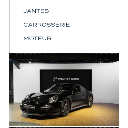
JANTES
CARROSSERIE
MOTEUR
01
02
03
04
05
06
07
08