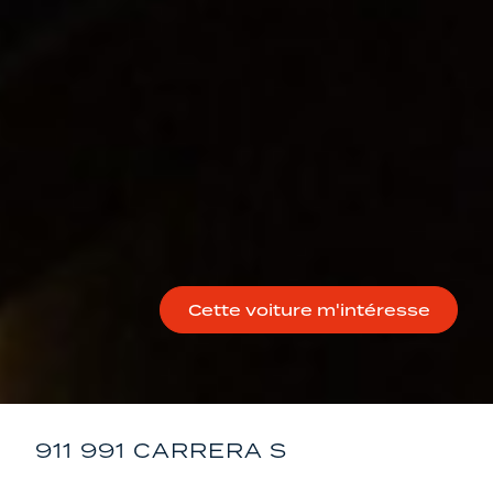
Cette voiture m'intéresse
911 991 CARRERA S
PORSCHE