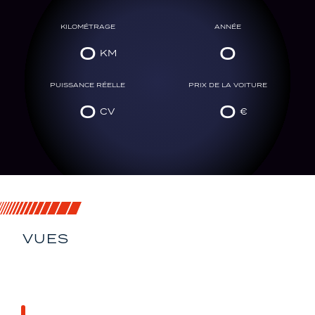
KILOMÉTRAGE
ANNÉE
0
0
PUISSANCE RÉELLE
PRIX DE LA VOITURE
0
0
VUES
SOUS TOUS SES
ANGLES