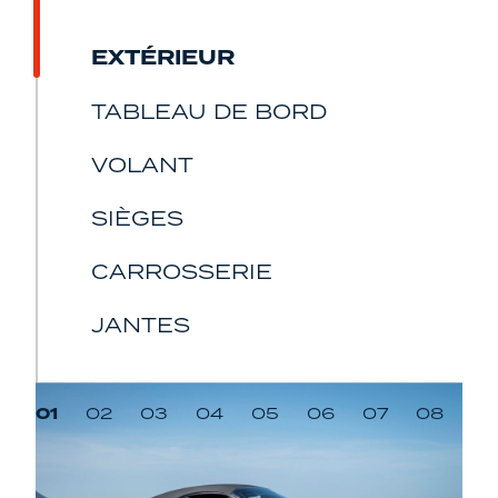
EXTÉRIEUR
TABLEAU DE BORD
VOLANT
SIÈGES
CARROSSERIE
JANTES
01
02
03
04
05
06
07
08