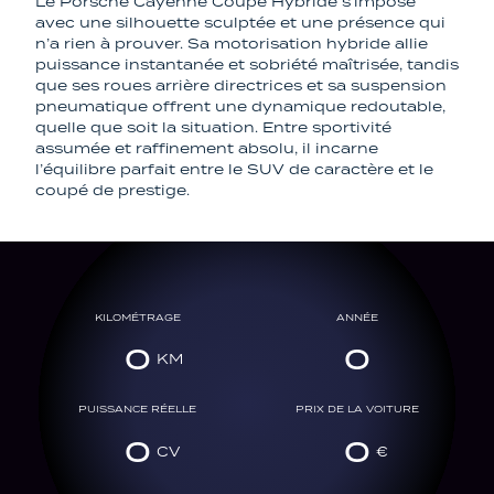
Le Porsche Cayenne Coupé Hybride s’impose
avec une silhouette sculptée et une présence qui
n’a rien à prouver. Sa motorisation hybride allie
puissance instantanée et sobriété maîtrisée, tandis
que ses roues arrière directrices et sa suspension
pneumatique offrent une dynamique redoutable,
quelle que soit la situation. Entre sportivité
assumée et raffinement absolu, il incarne
l’équilibre parfait entre le SUV de caractère et le
coupé de prestige.
KILOMÉTRAGE
ANNÉE
0
0
PUISSANCE RÉELLE
PRIX DE LA VOITURE
0
0