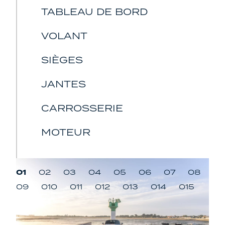
TABLEAU DE BORD
VOLANT
SIÈGES
JANTES
CARROSSERIE
MOTEUR
01
02
03
04
05
06
07
08
09
010
011
012
013
014
015