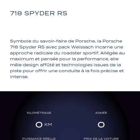
718 SPYDER RS
PORSCHE
Symbole du savoir-faire de
Porsche
, la
Porsche
718 Spyder RS
avec pack Weissach incarne une
approche radicale du roadster sportif. Allégée au
maximum et pensée pour la performance, elle
mêle design affûté et technologies issues de la
piste pour offrir une conduite à la fois précise et
intense.
KILOMÉTRAGE
ANNÉE
0
0
PUISSANCE RÉELLE
PRIX DE LA VOITURE